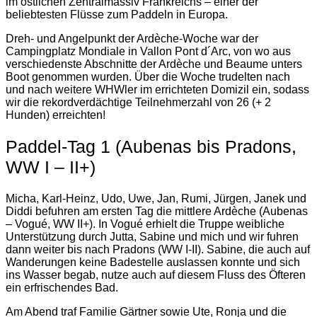
im östlichen Zentralmassiv Frankreichs – einer der
beliebtesten Flüsse zum Paddeln in Europa.
Dreh- und Angelpunkt der Ardèche-Woche war der
Campingplatz Mondiale in Vallon Pont d´Arc, von wo aus
verschiedenste Abschnitte der Ardèche und Beaume unters
Boot genommen wurden. Über die Woche trudelten nach
und nach weitere WHWler im errichteten Domizil ein, sodass
wir die rekordverdächtige Teilnehmerzahl von 26 (+ 2
Hunden) erreichten!
Paddel-Tag 1 (Aubenas bis Pradons,
WW I – II+)
Micha, Karl-Heinz, Udo, Uwe, Jan, Rumi, Jürgen, Janek und
Diddi befuhren am ersten Tag die mittlere Ardèche (Aubenas
– Vogué, WW II+). In Vogué erhielt die Truppe weibliche
Unterstützung durch Jutta, Sabine und mich und wir fuhren
dann weiter bis nach Pradons (WW I-II). Sabine, die auch auf
Wanderungen keine Badestelle auslassen konnte und sich
ins Wasser begab, nutze auch auf diesem Fluss des Öfteren
ein erfrischendes Bad.
Am Abend traf Familie Gärtner sowie Ute, Ronja und die