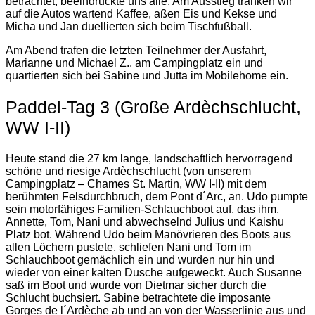
betrachtet, beeindruckte uns alle. Am Ausstieg tranken wir
auf die Autos wartend Kaffee, aßen Eis und Kekse und
Micha und Jan duellierten sich beim Tischfußball.
Am Abend trafen die letzten Teilnehmer der Ausfahrt,
Marianne und Michael Z., am Campingplatz ein und
quartierten sich bei Sabine und Jutta im Mobilehome ein.
Paddel-Tag 3 (Große Ardèchschlucht,
WW I-II)
Heute stand die 27 km lange, landschaftlich hervorragend
schöne und riesige Ardèchschlucht (von unserem
Campingplatz – Chames St. Martin, WW I-II) mit dem
berühmten Felsdurchbruch, dem Pont d´Arc, an. Udo pumpte
sein motorfähiges Familien-Schlauchboot auf, das ihm,
Annette, Tom, Nani und abwechselnd Julius und Kaishu
Platz bot. Während Udo beim Manövrieren des Boots aus
allen Löchern pustete, schliefen Nani und Tom im
Schlauchboot gemächlich ein und wurden nur hin und
wieder von einer kalten Dusche aufgeweckt. Auch Susanne
saß im Boot und wurde von Dietmar sicher durch die
Schlucht buchsiert. Sabine betrachtete die imposante
Gorges de l´Ardèche ab und an von der Wasserlinie aus und