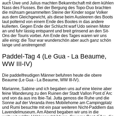
auch Uwe und Julius machten Bekanntschaft mit dem kühlen
Nass des Flusses. Bei der Bergung des Topo-Duo brachten
die mühsam gesammelten Steine der Kinder sogar Volker
aus dem Gleichgewicht, als diese beim Ausleeren des Boots
laut polternd von einem Ende des Bootes in das andere
kullerten. Gegen Ende der Schlucht warf Udo seinen Motor
an und fuhr lässig entspannt und breit grinsend an den Sit-
Ons der Touris vorbei. Am Ende des Tages waren wir uns
alle einig: die Tour war wunderschön aber auch ganz schön
lange und anstrengend!
Paddel-Tag 4 (Le Gua - La Beaume,
WW III-IV)
Die paddelfreudigen Männer befuhren heute die obere
Beaume (Le Gua - La Beaume, WW III-IV).
Marianne, Sabine und ich begaben uns auf eine kleine aber
feine Wanderung zu den Ruinen der Stadt Vallon Pont d´Arc
und von da aus ins Ibie-Tal. Jutta genoss die Ruhe und die
Sonne auf der Veranda ihres Mobilehome am Campingplatz
und Rumi besuchte mit ein paar weiteren Nicht-Paddlern das
Lavendelmuseum. Am Abend begaben wir uns in die