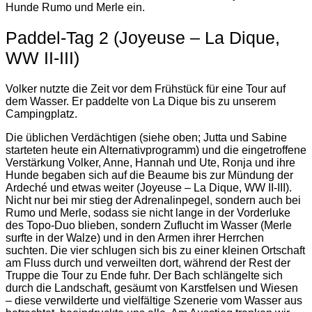
Hunde Rumo und Merle ein.
Paddel-Tag 2 (Joyeuse – La Dique,
WW II-III)
Volker nutzte die Zeit vor dem Frühstück für eine Tour auf
dem Wasser. Er paddelte von La Dique bis zu unserem
Campingplatz.
Die üblichen Verdächtigen (siehe oben; Jutta und Sabine
starteten heute ein Alternativprogramm) und die eingetroffene
Verstärkung Volker, Anne, Hannah und Ute, Ronja und ihre
Hunde begaben sich auf die Beaume bis zur Mündung der
Ardeché und etwas weiter (Joyeuse – La Dique, WW II-III).
Nicht nur bei mir stieg der Adrenalinpegel, sondern auch bei
Rumo und Merle, sodass sie nicht lange in der Vorderluke
des Topo-Duo blieben, sondern Zuflucht im Wasser (Merle
surfte in der Walze) und in den Armen ihrer Herrchen
suchten. Die vier schlugen sich bis zu einer kleinen Ortschaft
am Fluss durch und verweilten dort, während der Rest der
Truppe die Tour zu Ende fuhr. Der Bach schlängelte sich
durch die Landschaft, gesäumt von Karstfelsen und Wiesen
– diese verwilderte und vielfältige Szenerie vom Wasser aus