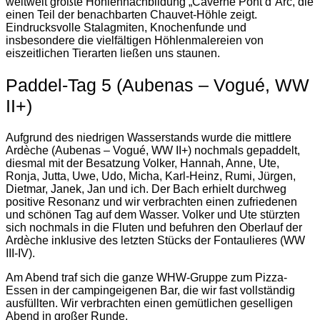
weltweit größte Höhlennachbildung „Caverne Pont d´Arc, die
einen Teil der benachbarten Chauvet-Höhle zeigt.
Eindrucksvolle Stalagmiten, Knochenfunde und
insbesondere die vielfältigen Höhlenmalereien von
eiszeitlichen Tierarten ließen uns staunen.
Paddel-Tag 5 (Aubenas – Vogué, WW
II+)
Aufgrund des niedrigen Wasserstands wurde die mittlere
Ardèche (Aubenas – Vogué, WW II+) nochmals gepaddelt,
diesmal mit der Besatzung Volker, Hannah, Anne, Ute,
Ronja, Jutta, Uwe, Udo, Micha, Karl-Heinz, Rumi, Jürgen,
Dietmar, Janek, Jan und ich. Der Bach erhielt durchweg
positive Resonanz und wir verbrachten einen zufriedenen
und schönen Tag auf dem Wasser. Volker und Ute stürzten
sich nochmals in die Fluten und befuhren den Oberlauf der
Ardèche inklusive des letzten Stücks der Fontaulieres (WW
III-IV).
Am Abend traf sich die ganze WHW-Gruppe zum Pizza-
Essen in der campingeigenen Bar, die wir fast vollständig
ausfüllten. Wir verbrachten einen gemütlichen geselligen
Abend in großer Runde.